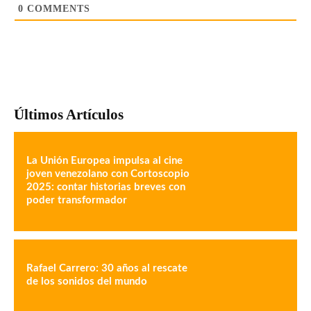
0
COMMENTS
Últimos Artículos
La Unión Europea impulsa al cine
joven venezolano con Cortoscopio
2025: contar historias breves con
poder transformador
Rafael Carrero: 30 años al rescate
de los sonidos del mundo