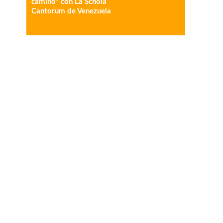
camino” con La Schola
Cantorum de Venezuela