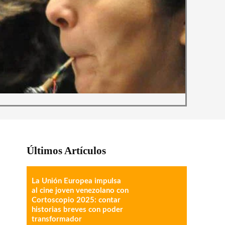
Últimos Artículos
La Unión Europea impulsa
al cine joven venezolano con
Cortoscopio 2025: contar
historias breves con poder
transformador