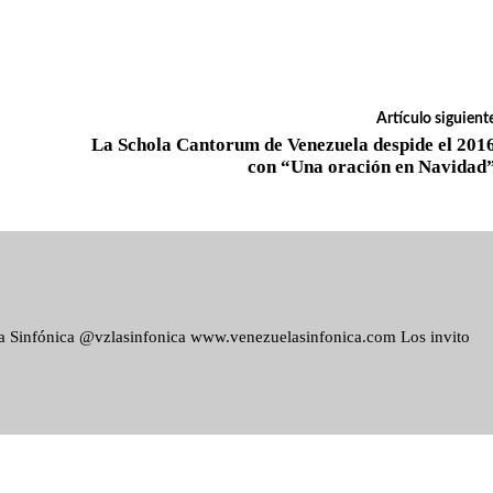
Artículo siguient
La Schola Cantorum de Venezuela despide el 201
con “Una oración en Navidad
ela Sinfónica @vzlasinfonica www.venezuelasinfonica.com Los invito