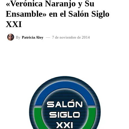
«Verónica Naranjo y Su
Ensamble» en el Salón Siglo
XXI
7 de noviembre de 2014
By
Patricia Aloy
FACEBOOK
X
WHATSAPP