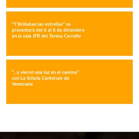
“Y Brillaban las estrellas” se
presentará del 6 al 8 de diciembre
en la sala JFR del Teresa Carreño
“…y vieron una luz en el camino”
con La Schola Cantorum de
Venezuela