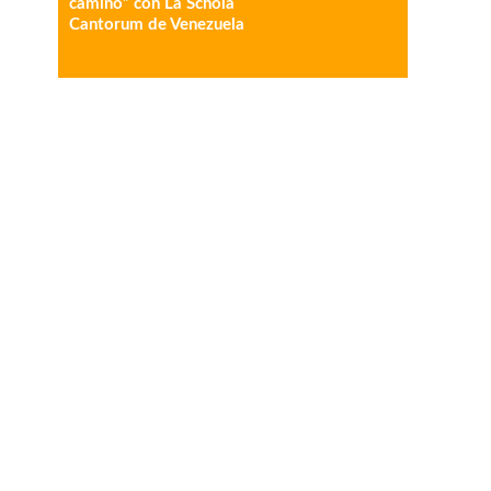
camino” con La Schola
Cantorum de Venezuela