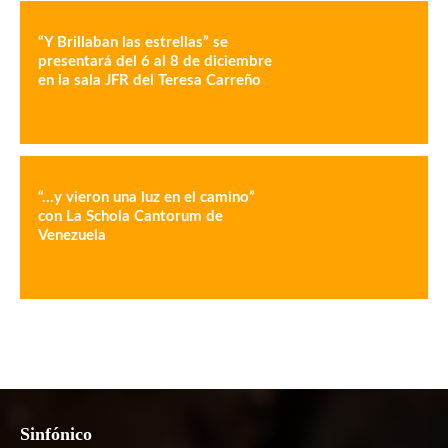
“Y Brillaban las estrellas” se
presentará del 6 al 8 de diciembre
en la sala JFR del Teresa Carreño
“…y vieron una luz en el camino”
con La Schola Cantorum de
Venezuela
Sinfónico