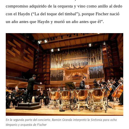
compromiso adquirido de la orquesta y vino como anillo al dedo
con el Haydn (“La del toque del timbal”), porque Fischer nació
un año antes que Haydn y murió un año antes que él”.
En la segunda parte del concierto, Ramón Granda interpretó la Sinfonía para ocho
tímpanis y orquesta de Fischer