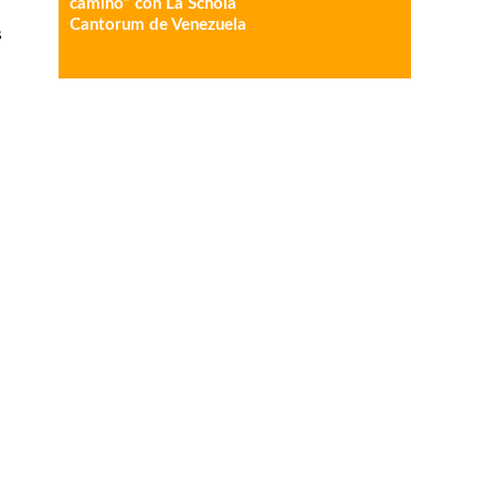
camino” con La Schola
Cantorum de Venezuela
s