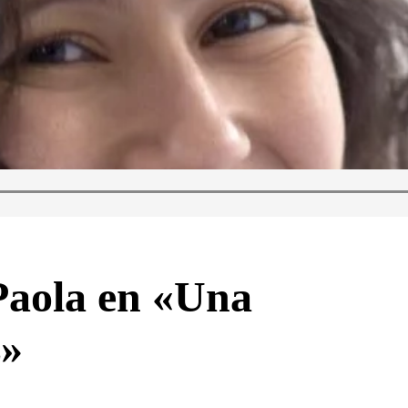
Paola en «Una
z»