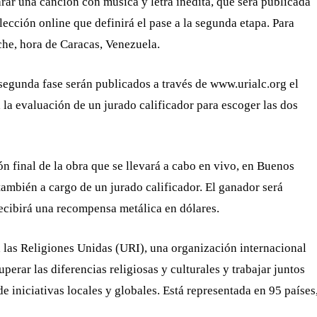
arar una canción con música y letra inédita, que
será publicada
lección online que definirá el pase a la segunda etapa. Para
oche, hora de Caracas, Venezuela.
segunda fase serán publicados a través de www.urialc.
org
el
la evaluación de un jurado calificador para escoger las dos
ón final de la obra que se llevará a cabo en vivo, en Buenos
también a cargo de un jurado calificador. El ganador será
cibirá una recompensa metálica en dólares.
a las Religiones Unidas (URI), una organización internacional
uperar las diferencias religiosas y culturales y trabajar juntos
de iniciativas locales y globales.
Está representada en 95 países