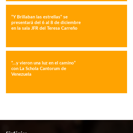
“Y Brillaban las estrellas” se
presentará del 6 al 8 de diciembre
en la sala JFR del Teresa Carreño
“…y vieron una luz en el camino”
con La Schola Cantorum de
Venezuela