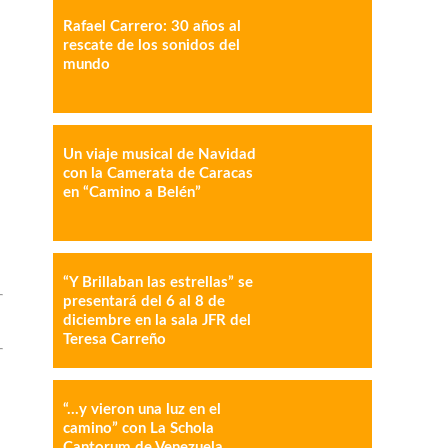
Rafael Carrero: 30 años al
rescate de los sonidos del
mundo
IMPRESIÓN
COPY URL
Un viaje musical de Navidad
con la Camerata de Caracas
en “Camino a Belén”
“Y Brillaban las estrellas” se
presentará del 6 al 8 de
diciembre en la sala JFR del
Teresa Carreño
“…y vieron una luz en el
camino” con La Schola
Cantorum de Venezuela