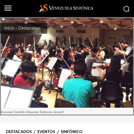
Inicio
Destacados
Inocente Carreño Orquesta Sinfonica Juvenil
DESTACADOS
EVENTOS
SINFÓNICO