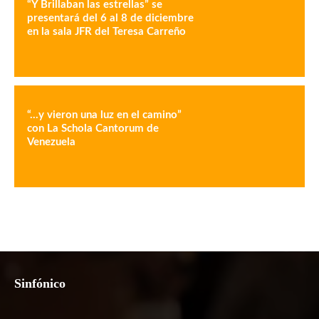
“Y Brillaban las estrellas” se
presentará del 6 al 8 de diciembre
en la sala JFR del Teresa Carreño
“…y vieron una luz en el camino”
con La Schola Cantorum de
Venezuela
Sinfónico