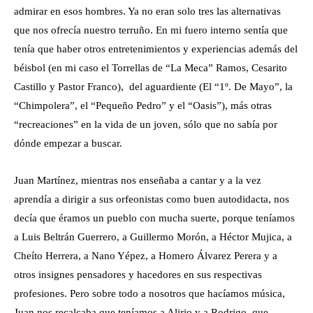
admirar en esos hombres. Ya no eran solo tres las alternativas
que nos ofrecía nuestro terruño. En mi fuero interno sentía que
tenía que haber otros entretenimientos y experiencias además del
béisbol (en mi caso el Torrellas de “La Meca” Ramos, Cesarito
Castillo y Pastor Franco), del aguardiente (El “1º. De Mayo”, la
“Chimpolera”, el “Pequeño Pedro” y el “Oasis”), más otras
“recreaciones” en la vida de un joven, sólo que no sabía por
dónde empezar a buscar.
Juan Martínez, mientras nos enseñaba a cantar y a la vez
aprendía a dirigir a sus orfeonistas como buen autodidacta, nos
decía que éramos un pueblo con mucha suerte, porque teníamos
a Luis Beltrán Guerrero, a Guillermo Morón, a Héctor Mujica, a
Cheíto Herrera, a Nano Yépez, a Homero Álvarez Perera y a
otros insignes pensadores y hacedores en sus respectivas
profesiones. Pero sobre todo a nosotros que hacíamos música,
Juan nos recalcaba que teníamos a Alirio y a Rodrigo, que