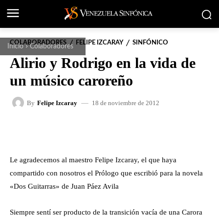
COLABORADORES
FELIPE IZCARAY
SINFÓNICO
Inicio
Colaboradores
Alirio y Rodrigo en la vida de
un músico caroreño
18 de noviembre de 2012
By
Felipe Izcaray
FACEBOOK
X
WHATSAPP
Le agradecemos al maestro Felipe Izcaray, el que haya
compartido con nosotros el Prólogo que escribió para la novela
«Dos Guitarras» de Juan Páez Avila
Siempre sentí ser producto de la transición vacía de una Carora