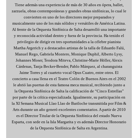
Tiene además una experiencia de más de 30 años en ópera, ballet,
zarzuela, obras contemporáneas y grandes obras sinfónicas, lo cual le
convierten en uno de los directores mejor preparados y
musicalmente uno de los más sólidos y versátiles de América Latina.
Al frente de la Orquesta Sinfónica de Salta desarrolló una importante
y reconocida actividad dentro y fuera de la provincia. Ha tenido el
privilegio de dirigir en tres oportunidades a la célebre pianista
Martha Argerich y a destacados artistas de la talla de Eduardo Falú,
Manuel Rego, Gabriela Montero, Monique Duphil, Alberto Lysy,
Johannes Moser, Teodora Miteva, Christine-Marie Höller, Alexis
Cárdenas, Tanja Becker-Bender, Pablo Márquez, al charanguista
Jaime Torres y al cuarteto vocal Opus Cuatro, entre otros. El
concierto a casa llena en el Teatro Colón de Buenos Aires en el 2002
le abrió las puertas de esta famosa meca musical, recibiendo junto a
la Orquesta Sinfónica de Salta la calificación de “Cinco Estrellas”
por parte de la crítica especializada. Igualmente, su participación en
la XI Semana Musical Llao Llao de Bariloche transmitida por Film &
Arts durante un año generó excelentes comentarios. A partir de 2010
es el Director Titular de la Orquesta Sinfónica del estado Nueva
Esparta, con sede en la Isla Margarita y es además Director Honorario
de la Orquesta Sinfónica de Salta en Argentina.