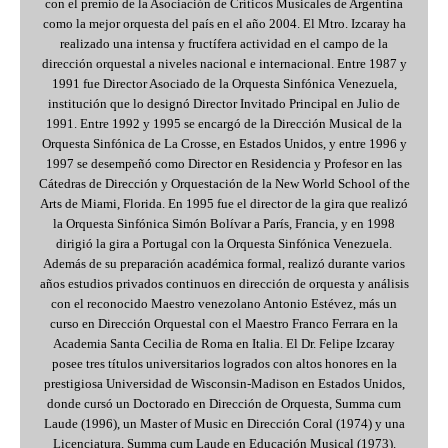
con el premio de la Asociación de Críticos Musicales de Argentina
como la mejor orquesta del país en el año 2004. El Mtro. Izcaray ha
realizado una intensa y fructífera actividad en el campo de la
dirección orquestal a niveles nacional e internacional. Entre 1987 y
1991 fue Director Asociado de la Orquesta Sinfónica Venezuela,
institución que lo designó Director Invitado Principal en Julio de
1991. Entre 1992 y 1995 se encargó de la Dirección Musical de la
Orquesta Sinfónica de La Crosse, en Estados Unidos, y entre 1996 y
1997 se desempeñó como Director en Residencia y Profesor en las
Cátedras de Dirección y Orquestación de la New World School of the
Arts de Miami, Florida. En 1995 fue el director de la gira que realizó
la Orquesta Sinfónica Simón Bolívar a París, Francia, y en 1998
dirigió la gira a Portugal con la Orquesta Sinfónica Venezuela.
Además de su preparación académica formal, realizó durante varios
años estudios privados continuos en dirección de orquesta y análisis
con el reconocido Maestro venezolano Antonio Estévez, más un
curso en Dirección Orquestal con el Maestro Franco Ferrara en la
Academia Santa Cecilia de Roma en Italia. El Dr. Felipe Izcaray
posee tres títulos universitarios logrados con altos honores en la
prestigiosa Universidad de Wisconsin-Madison en Estados Unidos,
donde cursó un Doctorado en Dirección de Orquesta, Summa cum
Laude (1996), un Master of Music en Dirección Coral (1974) y una
Licenciatura, Summa cum Laude en Educación Musical (1973).