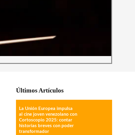
Últimos Artículos
La Unión Europea impulsa
al cine joven venezolano con
Cortoscopio 2025: contar
historias breves con poder
transformador