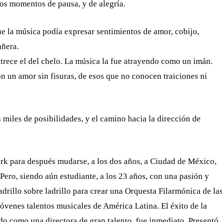
los momentos de pausa, y de alegría.
 la música podía expresar sentimientos de amor, cobijo,
añera.
s trece el del chelo. La música la fue atrayendo como un imán.
on un amor sin fisuras, de esos que no conocen traiciones ni
iles de posibilidades, y el camino hacia la dirección de
rk para después mudarse, a los dos años, a Ciudad de México,
Pero, siendo aún estudiante, a los 23 años, con una pasión y
rillo sobre ladrillo para crear una Orquesta Filarmónica de la
jóvenes talentos musicales de América Latina. El éxito de la
do como una directora de gran talento, fue inmediato. Presentó