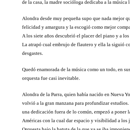
de la casa, la madre socióloga dedicaba a la música 
Alondra desde muy pequeña supo que nada mejor que
felicidad y amargura y la escogió como mejor comp
A los siete años descubrió el placer del piano y a lo
La atrapó cual embrujo de flautero y ella la siguió c
desgastes.
Quedó enamorada de la música como un todo, en sus m
orquesta fue casi inevitable.
Alondra de la Parra, quien había nacido en Nueva Yo
volvió a la gran manzana para profundizar estudios. 
una dedicación fuera de lo común, empezó a poner lad
Américas con la cual dar espacio y visibilidad a los 
Orquesta bajo la batuta de la que ya se iba imponien