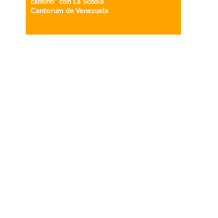
camino” con La Schola
Cantorum de Venezuela