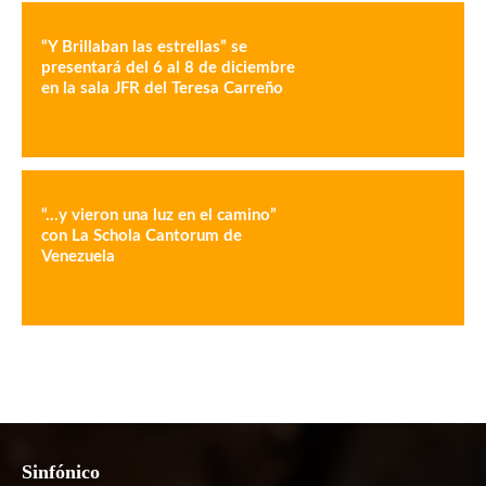
“Y Brillaban las estrellas” se
presentará del 6 al 8 de diciembre
en la sala JFR del Teresa Carreño
“…y vieron una luz en el camino”
con La Schola Cantorum de
Venezuela
Sinfónico