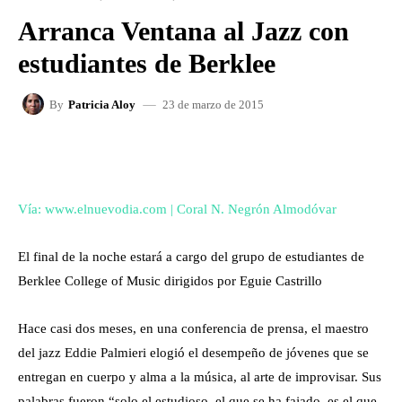
Arranca Ventana al Jazz con
estudiantes de Berklee
23 de marzo de 2015
By
Patricia Aloy
FACEBOOK
X
WHATSAPP
Vía: www.elnuevodia.com | Coral N. Negrón Almodóvar
El final de la noche estará a cargo del grupo de estudiantes de
Berklee College of Music dirigidos por Eguie Castrillo
Hace casi dos meses, en una conferencia de prensa, el maestro
del jazz Eddie Palmieri elogió el desempeño de jóvenes que se
entregan en cuerpo y alma a la música, al arte de improvisar. Sus
palabras fueron “solo el estudioso, el que se ha fajado, es el que