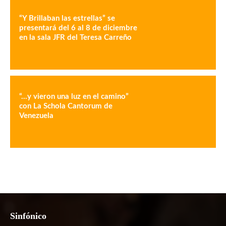
“Y Brillaban las estrellas” se
presentará del 6 al 8 de diciembre
en la sala JFR del Teresa Carreño
“…y vieron una luz en el camino”
con La Schola Cantorum de
Venezuela
Sinfónico