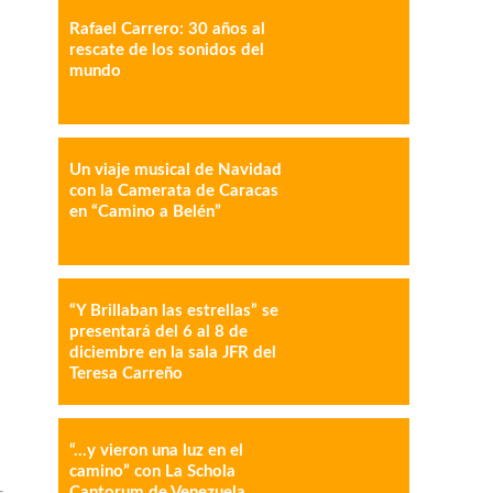
Rafael Carrero: 30 años al
rescate de los sonidos del
mundo
IMPRESIÓN
COPY URL
Un viaje musical de Navidad
con la Camerata de Caracas
en “Camino a Belén”
“Y Brillaban las estrellas” se
presentará del 6 al 8 de
diciembre en la sala JFR del
Teresa Carreño
“…y vieron una luz en el
camino” con La Schola
Cantorum de Venezuela