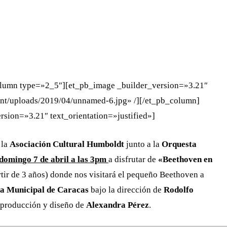
WHATSAPP
TELEGRAM
EMAIL
olumn type=»2_5″][et_pb_image _builder_version=»3.21″
nt/uploads/2019/04/unnamed-6.jpg» /][/et_pb_column]
sion=»3.21″ text_orientation=»justified»]
 la
Asociación Cultural Humboldt
junto a la
Orquesta
domingo 7 de abril a las 3pm
a disfrutar de
«Beethoven en
rtir de 3 años) donde nos visitará el pequeño Beethoven a
ca Municipal de Caracas
bajo la dirección de
Rodolfo
a producción y diseño de
Alexandra Pérez
.