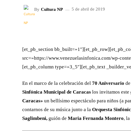
By
Cultura NP
5 de abril de 2019
FACEBOOK
X
CUOTA
[et_pb_section bb_built=»1″][et_pb_row][et_pb_c
src=»https://www.venezuelasinfonica.com/wp-conte
[et_pb_column type=»3_5″][et_pb_text _builder_ver
En el marco de la celebración del
70 Aniversario
de
Sinfónica Municipal de Caracas
los invitamos este
Caracas»
un bellísimo espectáculo para niños (a pa
contarnos de su música junto a la
Orquesta Sinfóni
Saglimbeni,
guión de
Maria Fernanda Montero
, l