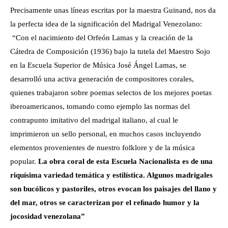
Precisamente unas líneas escritas por la maestra Guinand, nos da
la perfecta idea de la significación del Madrigal Venezolano:
“Con el nacimiento del Orfeón Lamas y la creación de la
Cátedra de Composición (1936) bajo la tutela del Maestro Sojo
en la Escuela Superior de Música José Ángel Lamas, se
desarrolló una activa generación de compositores corales,
quienes trabajaron sobre poemas selectos de los mejores poetas
iberoamericanos, tomando como ejemplo las normas del
contrapunto imitativo del madrigal italiano, al cual le
imprimieron un sello personal, en muchos casos incluyendo
elementos provenientes de nuestro folklore y de la música
popular.
La obra coral de esta Escuela Nacionalista es de una
riquísima variedad temática y estilística. Algunos madrigales
son bucólicos y pastoriles, otros evocan los paisajes del llano y
del mar, otros se caracterizan por el reﬁnado humor y la
jocosidad venezolana”