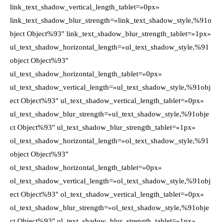
link_text_shadow_vertical_length_tablet=»0px»
link_text_shadow_blur_strength=»link_text_shadow_style,%91o
bject Object%93″ link_text_shadow_blur_strength_tablet=»1px»
ul_text_shadow_horizontal_length=»ul_text_shadow_style,%91
object Object%93″
ul_text_shadow_horizontal_length_tablet=»0px»
ul_text_shadow_vertical_length=»ul_text_shadow_style,%91obj
ect Object%93″ ul_text_shadow_vertical_length_tablet=»0px»
ul_text_shadow_blur_strength=»ul_text_shadow_style,%91obje
ct Object%93″ ul_text_shadow_blur_strength_tablet=»1px»
ol_text_shadow_horizontal_length=»ol_text_shadow_style,%91
object Object%93″
ol_text_shadow_horizontal_length_tablet=»0px»
ol_text_shadow_vertical_length=»ol_text_shadow_style,%91obj
ect Object%93″ ol_text_shadow_vertical_length_tablet=»0px»
ol_text_shadow_blur_strength=»ol_text_shadow_style,%91obje
ct Object%93″ ol_text_shadow_blur_strength_tablet=»1px»