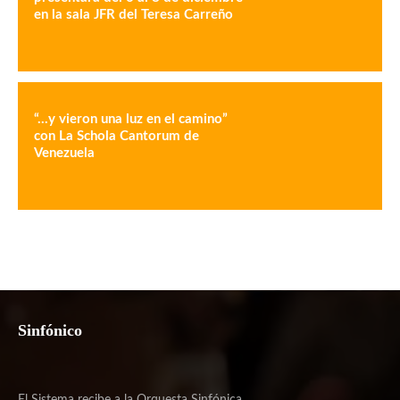
en la sala JFR del Teresa Carreño
“…y vieron una luz en el camino”
con La Schola Cantorum de
Venezuela
Sinfónico