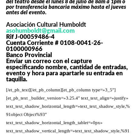
del teatro desde el lunes 8 de julio de 8am a 1pm o
por transferencia bancaria máximo hasta el jueves
antes del evento.
Asociación Cultural Humboldt
asohumboldt@gmail.com
Rif J-00059486-4
Cuenta Corriente # 0108-0041-26-
0100000966
Banco Provincial
Enviar un correo con el capture
especificando nombre, cantidad de entradas,
evento y hora para apartarle su entrada en
taquilla.
[/et_pb_text][/et_pb_column][et_pb_column type=»3_5″]
[et_pb_text _builder_version=»3.25.4″ text_text_align=»justify»
text_text_shadow_horizontal_length=»text_text_shadow_style,%
91object Object%93″
text_text_shadow_horizontal_length_tablet=»0px»
text_text_shadow_vertical_length=»text_text_shadow_style,%91