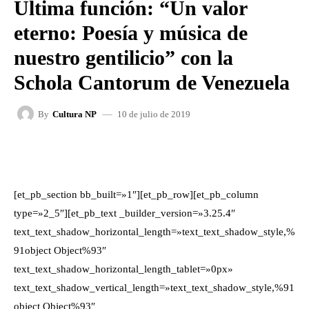
Última función: “Un valor
eterno: Poesía y música de
nuestro gentilicio” con la
Schola Cantorum de Venezuela
10 de julio de 2019
By
Cultura NP
FACEBOOK
X
WHATSAPP
[et_pb_section bb_built=»1″][et_pb_row][et_pb_column
type=»2_5″][et_pb_text _builder_version=»3.25.4″
text_text_shadow_horizontal_length=»text_text_shadow_style,%
91object Object%93″
text_text_shadow_horizontal_length_tablet=»0px»
text_text_shadow_vertical_length=»text_text_shadow_style,%91
object Object%93″