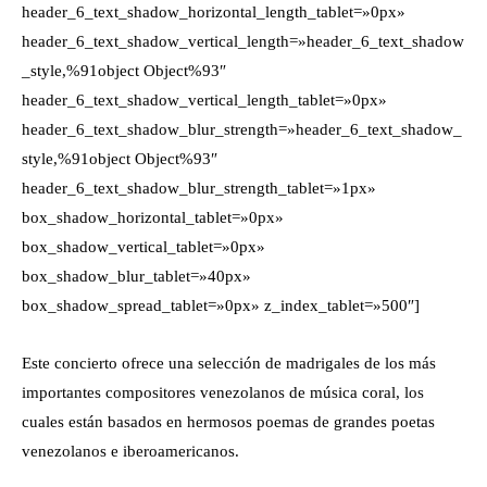
header_6_text_shadow_horizontal_length_tablet=»0px»
header_6_text_shadow_vertical_length=»header_6_text_shadow
_style,%91object Object%93″
header_6_text_shadow_vertical_length_tablet=»0px»
header_6_text_shadow_blur_strength=»header_6_text_shadow_
style,%91object Object%93″
header_6_text_shadow_blur_strength_tablet=»1px»
box_shadow_horizontal_tablet=»0px»
box_shadow_vertical_tablet=»0px»
box_shadow_blur_tablet=»40px»
box_shadow_spread_tablet=»0px» z_index_tablet=»500″]
Este concierto ofrece una selección de madrigales de los más
importantes compositores venezolanos de música coral, los
cuales están basados en hermosos poemas de grandes poetas
venezolanos e iberoamericanos.