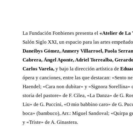
FACEBOOK
X
CUOTA
La Fundación Fonbienes presenta el
«Atelier de La 
Salón Siglo XXI, un espacio para las artes empeñado
Daneibys Gómez, Anmery Villarroel, Paola Serran
Cabrera, Ángel Aponte, Adriel Torrealba, Gerard
Carlos Varela,
y bajo la dirección artística de
Eduad
ópera y canciones, entre las que destacan: «Sento nel
Haendel; «Cara non dubitar» y «Signora Sorellina» d
storia del pastore» de F. Cilea, «La Danza» de G. Ro
Liu» de G. Puccini, «O mio babbino caro» de G. Pucc
boca» (bambuco), Arr.: Miguel Sandoval; «Quirpa gua
y «Triste» de A. Ginastera.