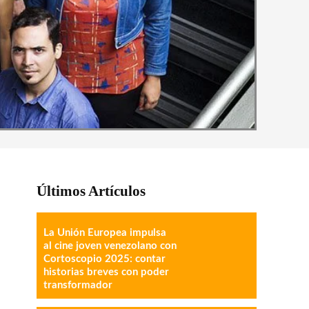
Últimos Artículos
La Unión Europea impulsa
al cine joven venezolano con
Cortoscopio 2025: contar
historias breves con poder
transformador