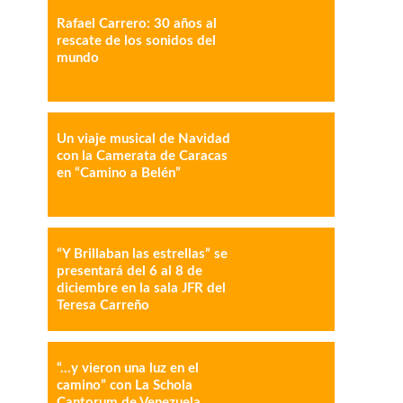
Rafael Carrero: 30 años al
IMPRESIÓN
COPY URL
rescate de los sonidos del
mundo
Un viaje musical de Navidad
con la Camerata de Caracas
en “Camino a Belén”
“Y Brillaban las estrellas” se
presentará del 6 al 8 de
diciembre en la sala JFR del
Teresa Carreño
“…y vieron una luz en el
camino” con La Schola
Cantorum de Venezuela