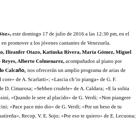
WHATSAPP
TELEGRAM
EMAIL
Voz»,
este domingo 17 de julio de 2016 a las 12:30 pm, en el
 en promover a los jóvenes cantantes de Venezuela.
o, Ilieanfer Otazo, Katiuska Rivera, María Gómez, Miguel
o Reyes, Alberto Colmenarez,
acompañados al piano por
o Calc
año,
nos ofrecerán un amplio programa de arias de
 core» de A. Scarlatti»; «Lascia ch’io pianga» de G. F.
e D. Cimarosa; «Sebben crudele» de A. Caldara; «E la solita
ssini, «Quando le sere al placido» de G. Verdi; «Non piangere
ini; «Pace pace mio dio» de G. Verdi; «Por un beso de tu
tireña», Recop. V. E. Sojo; «Por eso te quiero» de E. Lecuona;