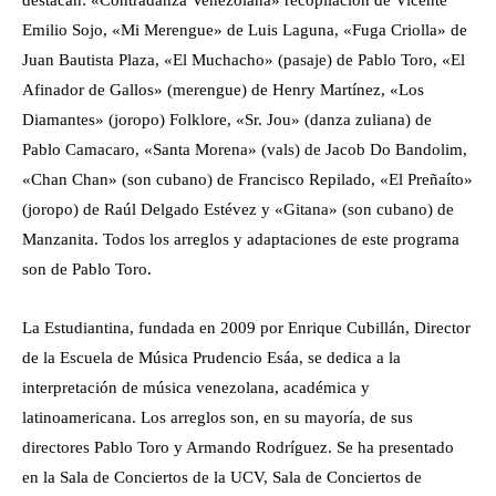
destacan: «Contradanza Venezolana» recopilación de Vicente
Emilio Sojo, «Mi Merengue» de Luis Laguna, «Fuga Criolla» de
Juan Bautista Plaza, «El Muchacho» (pasaje) de Pablo Toro, «El
Afinador de Gallos» (merengue) de Henry Martínez, «Los
Diamantes» (joropo) Folklore, «Sr. Jou» (danza zuliana) de
Pablo Camacaro, «Santa Morena» (vals) de Jacob Do Bandolim,
«Chan Chan» (son cubano) de Francisco Repilado, «El Preñaíto»
(joropo) de Raúl Delgado Estévez y «Gitana» (son cubano) de
Manzanita. Todos los arreglos y adaptaciones de este programa
son de Pablo Toro.
La Estudiantina, fundada en 2009 por Enrique Cubillán, Director
de la Escuela de Música Prudencio Esáa, se dedica a la
interpretación de música venezolana, académica y
latinoamericana. Los arreglos son, en su mayoría, de sus
directores Pablo Toro y Armando Rodríguez. Se ha presentado
en la Sala de Conciertos de la UCV, Sala de Conciertos de