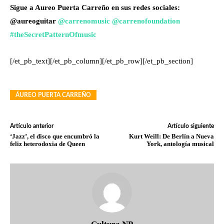
Sigue a Aureo Puerta Carreño en sus redes sociales:
@aureoguitar
@carrenomusic
@carrenofoundation
#theSecretPatternOfmusic
[/et_pb_text][/et_pb_column][/et_pb_row][/et_pb_section]
ÁUREO PUERTA CARREÑO
Artículo anterior
Artículo siguiente
‘Jazz’, el disco que encumbró la
Kurt Weill: De Berlín a Nueva
feliz heterodoxia de Queen
York, antología musical