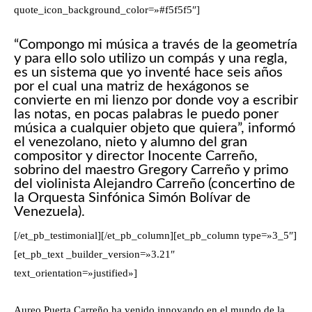
quote_icon_background_color=»#f5f5f5″]
“Compongo mi música a través de la geometría
y para ello solo utilizo un compás y una regla,
es un sistema que yo inventé hace seis años
por el cual una matriz de hexágonos se
convierte en mi lienzo por donde voy a escribir
las notas, en pocas palabras le puedo poner
música a cualquier objeto que quiera”, informó
el venezolano, nieto y alumno del gran
compositor y director Inocente Carreño,
sobrino del maestro Gregory Carreño y primo
del violinista Alejandro Carreño (concertino de
la Orquesta Sinfónica Simón Bolívar de
Venezuela).
[/et_pb_testimonial][/et_pb_column][et_pb_column type=»3_5″]
[et_pb_text _builder_version=»3.21″
text_orientation=»justified»]
Aureo Puerta Carreño ha venido innovando en el mundo de la