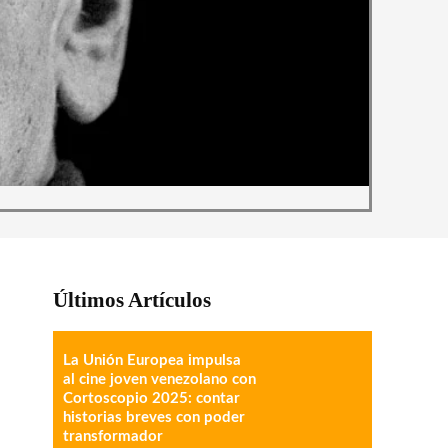
Últimos Artículos
La Unión Europea impulsa
al cine joven venezolano con
Cortoscopio 2025: contar
historias breves con poder
transformador