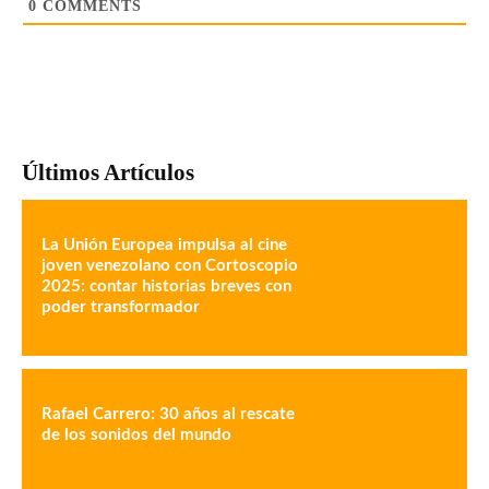
0
COMMENTS
Últimos Artículos
La Unión Europea impulsa al cine
joven venezolano con Cortoscopio
2025: contar historias breves con
poder transformador
Rafael Carrero: 30 años al rescate
de los sonidos del mundo