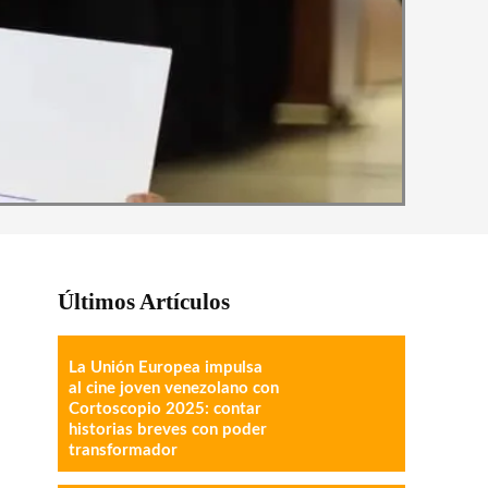
Últimos Artículos
La Unión Europea impulsa
al cine joven venezolano con
Cortoscopio 2025: contar
historias breves con poder
transformador