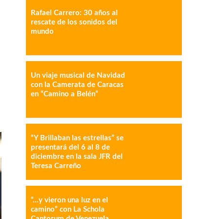
Rafael Carrero: 30 años al
rescate de los sonidos del
mundo
IMPRESIÓN
COPY URL
Un viaje musical de Navidad
con la Camerata de Caracas
en “Camino a Belén”
“Y Brillaban las estrellas” se
presentará del 6 al 8 de
diciembre en la sala JFR del
Teresa Carreño
“…y vieron una luz en el
camino” con La Schola
Cantorum de Venezuela