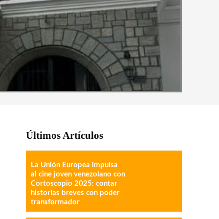
Últimos Artículos
La Unión Europea impulsa
al cine joven venezolano con
Cortoscopio 2025: contar
historias breves con poder
transformador