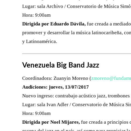
Lugar: sala Archivo / Conservatorio de Música Simó
Hora: 9:00am
Dirigida por Eduardo Dávila,
fue creada a mediados
promover y desarrollar la música latinocaribeña, con
y Latinoamérica.
Venezuela Big Band Jazz
Coordinadora: Zuanyin Moreno (
zmoreno@fundamus
Audiciones: jueves, 13/07/2017
Nuevo ingreso: contrabajo acústico jazz, trombones
Lugar: sala Ivan Adler / Conservatorio de Música S
Hora: 9:00am
Dirigida por Noel Mijares,
fue creada a principios d
escena del jazz en el país, así como para propiciar 