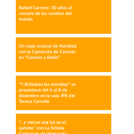
Rafael Carrero: 30 años al
rescate de los sonidos del
mundo
IMPRESIÓN
COPY URL
Un viaje musical de Navidad
con la Camerata de Caracas
en “Camino a Belén”
“Y Brillaban las estrellas” se
presentará del 6 al 8 de
diciembre en la sala JFR del
Teresa Carreño
“…y vieron una luz en el
camino” con La Schola
Cantorum de Venezuela