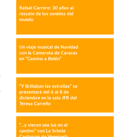
Rafael Carrero: 30 años al
rescate de los sonidos del
mundo
IMPRESIÓN
COPY URL
Un viaje musical de Navidad
con la Camerata de Caracas
en “Camino a Belén”
“Y Brillaban las estrellas” se
presentará del 6 al 8 de
diciembre en la sala JFR del
Teresa Carreño
“…y vieron una luz en el
camino” con La Schola
Cantorum de Venezuela