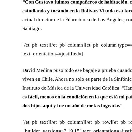
“Con Gustavo fuimos compañeros de habitación, en
estudiando y tocando en la Bolívar. Vi toda esa fac
actual director de la Filarmónica de Los Ángeles, co
Santiago.
[/et_pb_text][/et_pb_column][et_pb_column type=»
text_orientation=»justified»]
David Medina puso todo ese bagaje a prueba cuando 
viven en Chile. Ahora no solo es parte de la Sinfóni
Instituto de Música de la Universidad Católica. “Han
es fácil, menos en la condición en la que está mi p
dos hijos aquí y fue un año de metas logradas
”.
[/et_pb_text][/et_pb_column][/et_pb_row][et_pb_
_builder_version=»3.19.15″ text_orientation=»justi