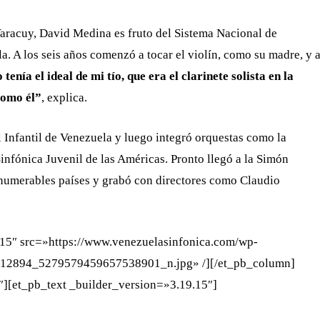
Yaracuy, David Medina es fruto del Sistema Nacional de
a. A los seis años comenzó a tocar el violín, como su madre, y 
 tenía el ideal de mi tío, que era el clarinete solista en la
como él”
, explica.
l Infantil de Venezuela y luego integró orquestas como la
infónica Juvenil de las Américas. Pronto llegó a la Simón
innumerables países y grabó con directores como Claudio
.15″ src=»https://www.venezuelasinfonica.com/wp-
12894_5279579459657538901_n.jpg» /][/et_pb_column]
][et_pb_text _builder_version=»3.19.15″]