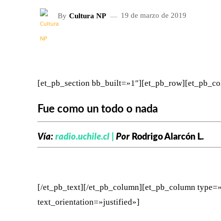
By
Cultura NP
19 de marzo de 2019
FACEBOOK
X
CUOTA
[et_pb_section bb_built=»1″][et_pb_row][et_pb_co
Fue como un todo o nada
Vía:
radio.uchile.cl |
Por
Rodrigo Alarcón L.
[/et_pb_text][/et_pb_column][et_pb_column type=»
text_orientation=»justified»]