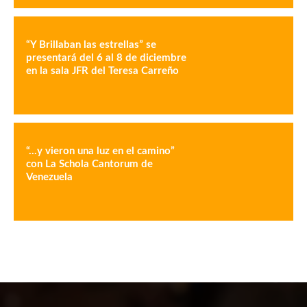
“Y Brillaban las estrellas” se
presentará del 6 al 8 de diciembre
en la sala JFR del Teresa Carreño
“…y vieron una luz en el camino”
con La Schola Cantorum de
Venezuela