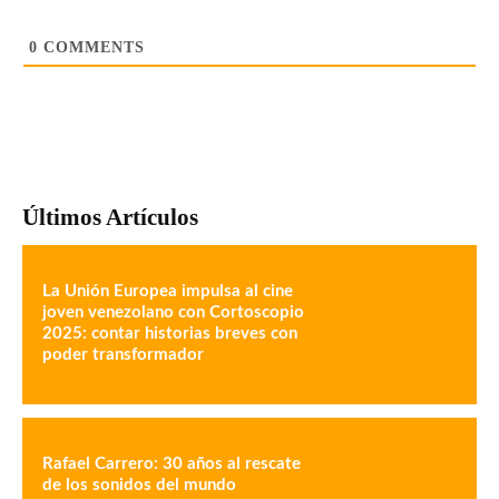
0
COMMENTS
Últimos Artículos
La Unión Europea impulsa al cine
joven venezolano con Cortoscopio
2025: contar historias breves con
poder transformador
Rafael Carrero: 30 años al rescate
de los sonidos del mundo