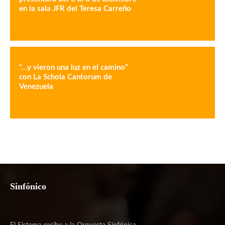
en la sala JFR del Teresa Carreño
“…y vieron una luz en el camino”
con La Schola Cantorum de
Venezuela
Sinfónico