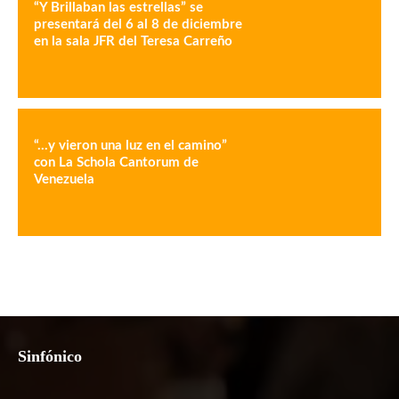
“Y Brillaban las estrellas” se
presentará del 6 al 8 de diciembre
en la sala JFR del Teresa Carreño
“…y vieron una luz en el camino”
con La Schola Cantorum de
Venezuela
Sinfónico