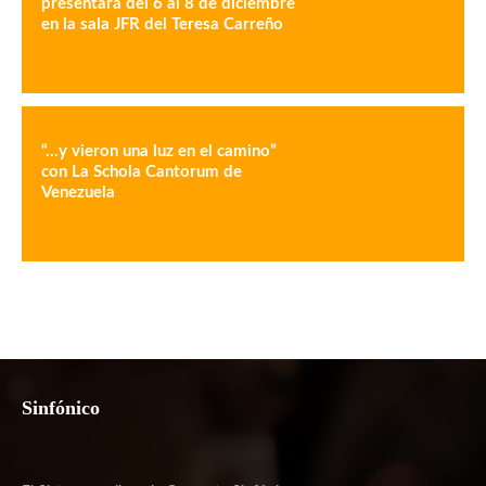
presentará del 6 al 8 de diciembre
en la sala JFR del Teresa Carreño
“…y vieron una luz en el camino”
con La Schola Cantorum de
Venezuela
Sinfónico