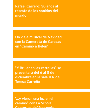
Rafael Carrero: 30 años al
rescate de los sonidos del
mundo
IMPRESIÓN
COPY URL
Un viaje musical de Navidad
con la Camerata de Caracas
en “Camino a Belén”
“Y Brillaban las estrellas” se
presentará del 6 al 8 de
diciembre en la sala JFR del
Teresa Carreño
d
“…y vieron una luz en el
camino” con La Schola
Cantorum de Venezuela