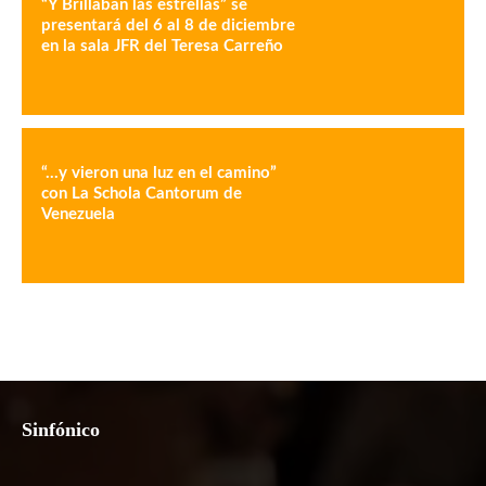
“Y Brillaban las estrellas” se
presentará del 6 al 8 de diciembre
en la sala JFR del Teresa Carreño
“…y vieron una luz en el camino”
con La Schola Cantorum de
Venezuela
Sinfónico