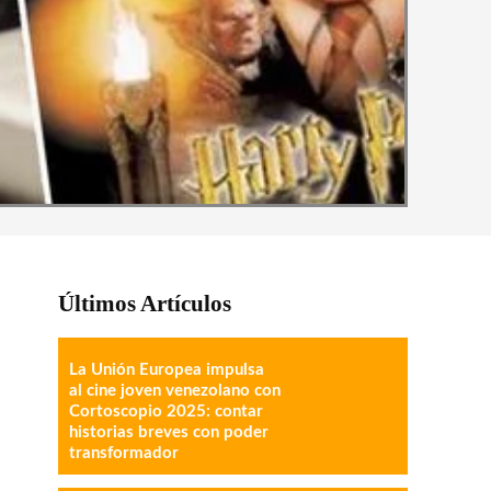
Últimos Artículos
La Unión Europea impulsa
al cine joven venezolano con
Cortoscopio 2025: contar
historias breves con poder
transformador