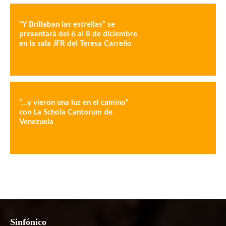
“Y Brillaban las estrellas” se
presentará del 6 al 8 de diciembre
en la sala JFR del Teresa Carreño
“…y vieron una luz en el camino”
con La Schola Cantorum de
Venezuela
Sinfónico