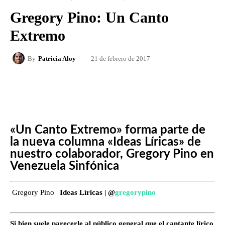
Gregory Pino: Un Canto
Extremo
21 de febrero de 2017
By
Patricia Aloy
FACEBOOK
X
WHATSAPP
«Un Canto Extremo» forma parte de
la nueva columna «Ideas Líricas» de
nuestro colaborador, Gregory Pino en
Venezuela Sinfónica
Gregory Pino |
Ideas Líricas | @
gregorypino
Si bien suele parecerle al público general que el cantante lírico