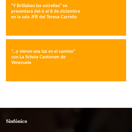
“Y Brillaban las estrellas” se
presentará del 6 al 8 de diciembre
en la sala JFR del Teresa Carreño
“…y vieron una luz en el camino”
con La Schola Cantorum de
Venezuela
Sinfónico