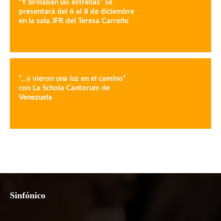
“Y Brillaban las estrellas” se
presentará del 6 al 8 de diciembre
en la sala JFR del Teresa Carreño
“…y vieron una luz en el camino”
con La Schola Cantorum de
Venezuela
Sinfónico