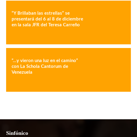
“Y Brillaban las estrellas” se
presentará del 6 al 8 de diciembre
en la sala JFR del Teresa Carreño
“…y vieron una luz en el camino”
con La Schola Cantorum de
Venezuela
Sinfónico