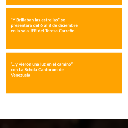
“Y Brillaban las estrellas” se
presentará del 6 al 8 de diciembre
en la sala JFR del Teresa Carreño
“…y vieron una luz en el camino”
con La Schola Cantorum de
Venezuela