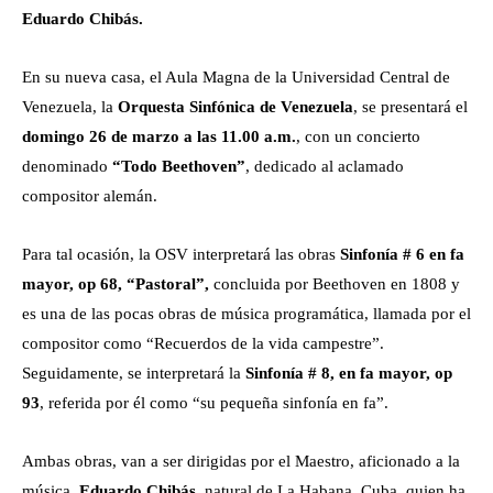
Eduardo Chibás.
En su nueva casa, el Aula Magna de la Universidad Central de
Venezuela, la
Orquesta Sinfónica de Venezuela
, se presentará el
domingo 26 de marzo a las 11.00 a.m.
, con un concierto
denominado
“Todo Beethoven”
, dedicado al aclamado
compositor alemán.
Para tal ocasión, la OSV interpretará las obras
Sinfonía # 6 en fa
mayor, op 68, “Pastoral”,
concluida por Beethoven en 1808 y
es una de las pocas obras de música programática, llamada por el
compositor como “Recuerdos de la vida campestre”.
Seguidamente, se interpretará la
Sinfonía # 8, en fa mayor, op
93
, referida por él como “su pequeña sinfonía en fa”.
Ambas obras, van a ser dirigidas por el Maestro, aficionado a la
música,
Eduardo Chibás
, natural de La Habana, Cuba, quien ha