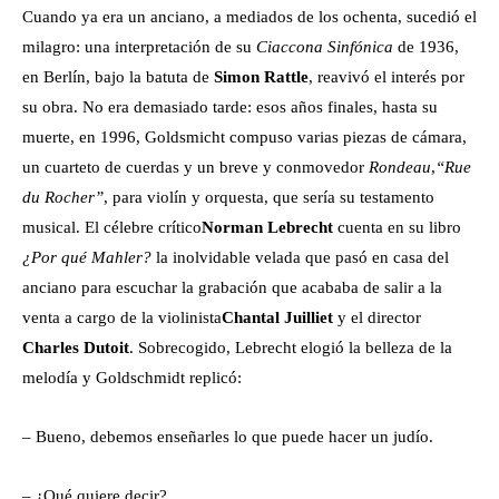
Cuando ya era un anciano, a mediados de los ochenta, sucedió el
milagro: una interpretación de su
Ciaccona Sinfónica
de 1936,
en Berlín, bajo la batuta de
Simon Rattle
, reavivó el interés por
su obra. No era demasiado tarde: esos años finales, hasta su
muerte, en 1996, Goldsmicht compuso varias piezas de cámara,
un cuarteto de cuerdas y un breve y conmovedor
Rondeau
,
“Rue
du Rocher”
, para violín y orquesta, que sería su testamento
musical. El célebre crítico
Norman Lebrecht
cuenta en su libro
¿Por qué Mahler?
la inolvidable velada que pasó en casa del
anciano para escuchar la grabación que acababa de salir a la
venta a cargo de la violinista
Chantal Juilliet
y el director
Charles Dutoit
. Sobrecogido, Lebrecht elogió la belleza de la
melodía y Goldschmidt replicó:
– Bueno, debemos enseñarles lo que puede hacer un judío.
– ¿Qué quiere decir?