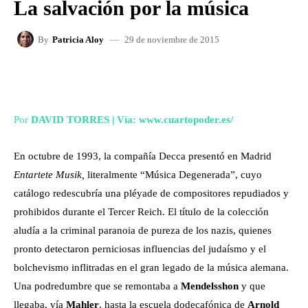
La salvación por la música
29 de noviembre de 2015
By
Patricia Aloy
FACEBOOK
X
WHATSAPP
Por
DAVID TORRES | Vía: www.cuartopoder.es/
En octubre de 1993, la compañía Decca presentó en Madrid
Entartete Musik,
literalmente “Música Degenerada”, cuyo
catálogo redescubría una pléyade de compositores repudiados y
prohibidos durante el Tercer Reich. El título de la colección
aludía a la criminal paranoia de pureza de los nazis, quienes
pronto detectaron perniciosas influencias del judaísmo y el
bolchevismo inflitradas en el gran legado de la música alemana.
Una podredumbre que se remontaba a
Mendelsshon
y que
llegaba, vía
Mahler
, hasta la escuela dodecafónica de
Arnold