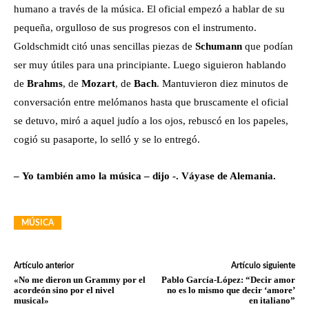
humano a través de la música. El oficial empezó a hablar de su
pequeña, orgulloso de sus progresos con el instrumento.
Goldschmidt citó unas sencillas piezas de
Schumann
que podían
ser muy útiles para una principiante. Luego siguieron hablando
de
Brahms
, de
Mozart
, de
Bach
. Mantuvieron diez minutos de
conversación entre melómanos hasta que bruscamente el oficial
se detuvo, miró a aquel judío a los ojos, rebuscó en los papeles,
cogió su pasaporte, lo selló y se lo entregó.
– Yo también amo la música – dijo -. Váyase de Alemania.
MÚSICA
Artículo anterior
Artículo siguiente
«No me dieron un Grammy por el
Pablo García-López: “Decir amor
acordeón sino por el nivel
no es lo mismo que decir ‘amore’
musical»
en italiano”