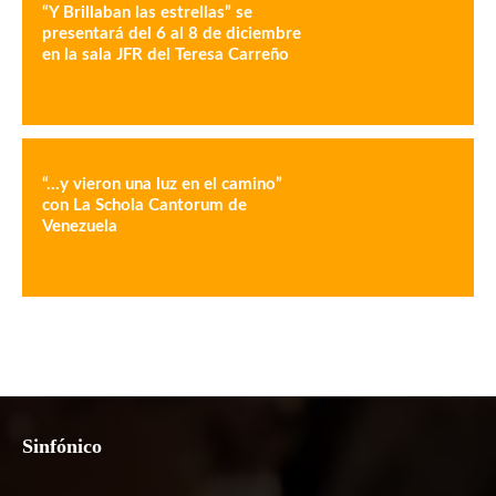
“Y Brillaban las estrellas” se
presentará del 6 al 8 de diciembre
en la sala JFR del Teresa Carreño
“…y vieron una luz en el camino”
con La Schola Cantorum de
Venezuela
Sinfónico