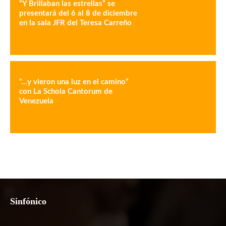
“Y Brillaban las estrellas” se
presentará del 6 al 8 de diciembre
en la sala JFR del Teresa Carreño
“…y vieron una luz en el camino”
con La Schola Cantorum de
Venezuela
Sinfónico