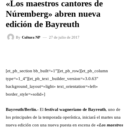
«Los maestros cantores de
Núremberg» abren nueva
edición de Bayreuth
27 de julio de 2017
By
Cultura NP
FACEBOOK
X
WHATSAPP
[et_pb_section bb_built=»1″][et_pb_row][et_pb_column
type=»1_4″][et_pb_text _builder_version=»3.0.63″
background_layout=»light» text_orientation=»left»
border_style=»solid»]
Bayreuth/Berlín.-
El
festival wagneriano de Bayreuth
, uno de
los principales de la temporada operística, iniciará el martes una
nueva edición con una nueva puesta en escena de
«Los maestros