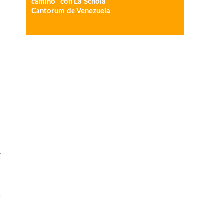
camino” con La Schola
Cantorum de Venezuela