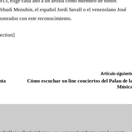
913, elige cada año a un artista como miembro de honor.
ehudi Menuhin, el español Jordi Savall o el venezolano José
 honrados con este reconocimiento.
ection]
Artículo siguient
nta
Cómo escuchar on line conciertos del Palau de l
Músic