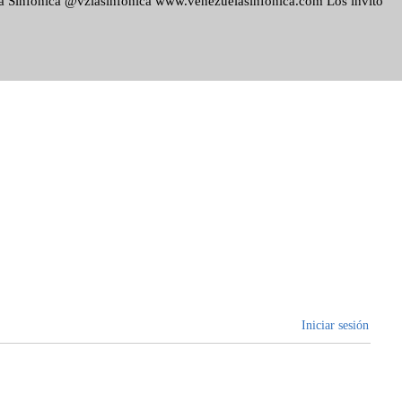
ela Sinfónica @vzlasinfonica www.venezuelasinfonica.com Los invito
Iniciar sesión