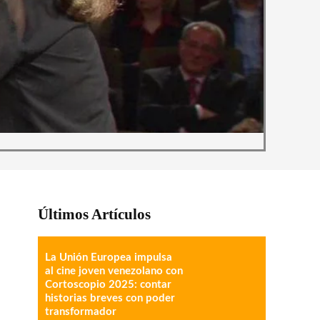
Últimos Artículos
La Unión Europea impulsa
al cine joven venezolano con
Cortoscopio 2025: contar
historias breves con poder
transformador