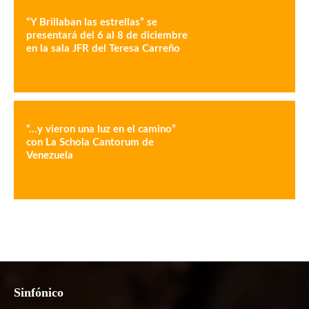
“Y Brillaban las estrellas” se
presentará del 6 al 8 de diciembre
en la sala JFR del Teresa Carreño
“…y vieron una luz en el camino”
con La Schola Cantorum de
Venezuela
Sinfónico