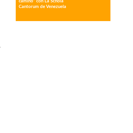
camino” con La Schola
Cantorum de Venezuela
.