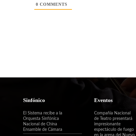
0
COMMENTS
Sinfónico
Eventos
El Sistema recibe a la
Compañía Nacional
Orquesta Sinfónica
de Teatro presentará
Nacional de China
impresionante
Ensamble de Cámara
espectáculo de fuego
en la arena del Nuevo