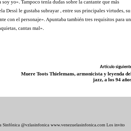
a soy yo». Tampoco tenía dudas sobre la cantante que más
a Dessì le gustaba subrayar , entre sus principales virtudes, su
te con el personaje». Apuntaba también tres requisitos para un
nquietas, cantas mal».
Artículo siguient
Muere Toots Thielemans, armonicista y leyenda de
jazz, a los 94 año
ela Sinfónica @vzlasinfonica www.venezuelasinfonica.com Los invito