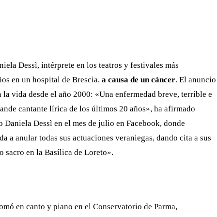
WHATSAPP
TELEGRAM
EMAIL
iela Dessì, intérprete en los teatros y festivales más
ños en un hospital de Brescia,
a causa de un cáncer
. El anuncio
n la vida desde el año 2000: «Una enfermedad breve, terrible e
ande cantante lírica de los últimos 20 años», ha afirmado
io Daniela Dessì en el mes de julio en Facebook, donde
a a anular todas sus actuaciones veraniegas, dando cita a sus
o sacro en la Basílica de Loreto».
omó en canto y piano en el Conservatorio de Parma,