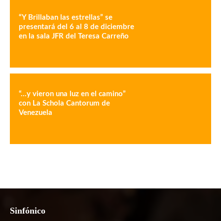
“Y Brillaban las estrellas” se
presentará del 6 al 8 de diciembre
en la sala JFR del Teresa Carreño
“…y vieron una luz en el camino”
con La Schola Cantorum de
Venezuela
Sinfónico