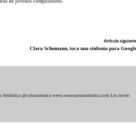
ras de jóvenes compositores.
Artículo siguient
Clara Schumann, toca una sinfonía para Googl
ela Sinfónica @vzlasinfonica www.venezuelasinfonica.com Los invito