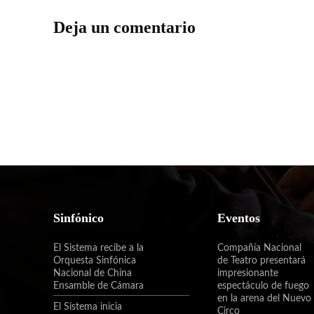
Deja un comentario
Sinfónico
Eventos
El Sistema recibe a la
Compañía Nacional
Orquesta Sinfónica
de Teatro presentará
Nacional de China
impresionante
Ensamble de Cámara
espectáculo de fuego
en la arena del Nuevo
El Sistema inicia
Circo