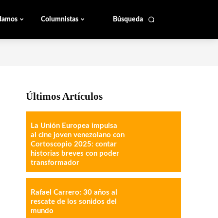
damos
Columnistas
Búsqueda
Últimos Artículos
La Unión Europea impulsa
al cine joven venezolano con
Cortoscopio 2025: contar
historias breves con poder
transformador
Rafael Carrero: 30 años al
rescate de los sonidos del
mundo