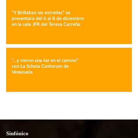
“Y Brillaban las estrellas” se
presentará del 6 al 8 de diciembre
en la sala JFR del Teresa Carreño
“…y vieron una luz en el camino”
con La Schola Cantorum de
Venezuela
Sinfónico