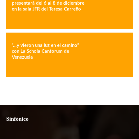
presentará del 6 al 8 de diciembre
en la sala JFR del Teresa Carreño
“…y vieron una luz en el camino”
con La Schola Cantorum de
Venezuela
Sinfónico