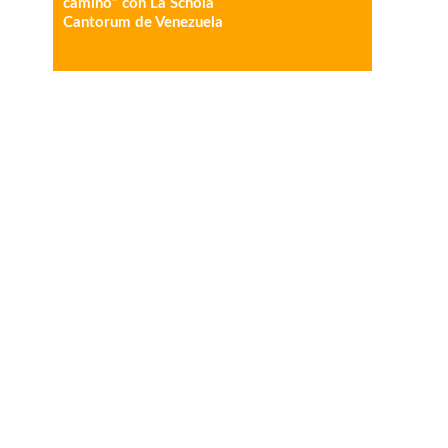
camino” con La Schola
Cantorum de Venezuela