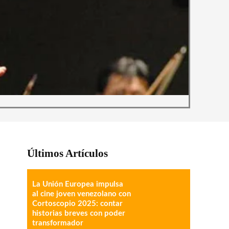
Últimos Artículos
La Unión Europea impulsa
al cine joven venezolano con
Cortoscopio 2025: contar
historias breves con poder
transformador