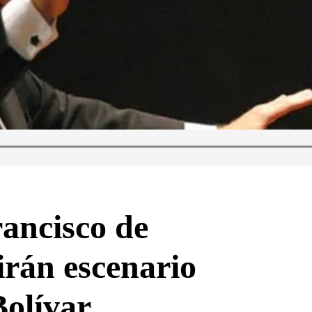
rancisco de
rán escenario
Bolívar